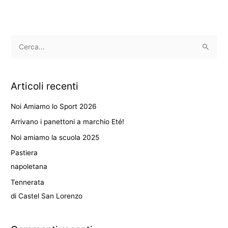
C
e
r
Articoli recenti
c
a
Noi Amiamo lo Sport 2026
:
Arrivano i panettoni a marchio Eté!
Noi amiamo la scuola 2025
Pastiera
napoletana
Tennerata
di Castel San Lorenzo