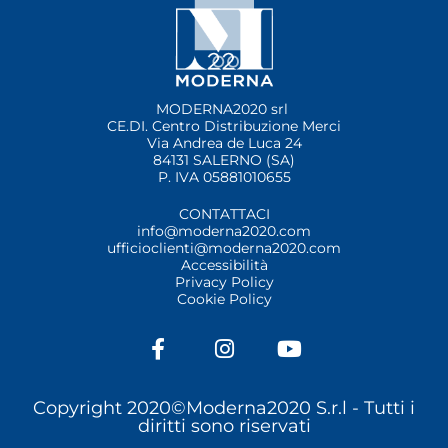
MODERNA2020 srl
CE.DI. Centro Distribuzione Merci
Via Andrea de Luca 24
84131 SALERNO (SA)
P. IVA 05881010655
CONTATTACI
info@moderna2020.com
ufficioclienti@moderna2020.com
Accessibilità
Privacy Policy
Cookie Policy
F
I
Y
a
n
o
c
s
u
e
t
t
Copyright 2020©Moderna2020 S.r.l -
Tutti i
b
a
u
diritti sono riservati
o
g
b