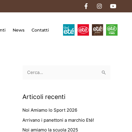
F
I
Y
a
n
o
c
s
u
e
t
t
b
a
u
o
g
b
nti
News
Contatti
o
r
e
k
a
-
m
f
C
e
r
Articoli recenti
c
a
Noi Amiamo lo Sport 2026
:
Arrivano i panettoni a marchio Eté!
Noi amiamo la scuola 2025