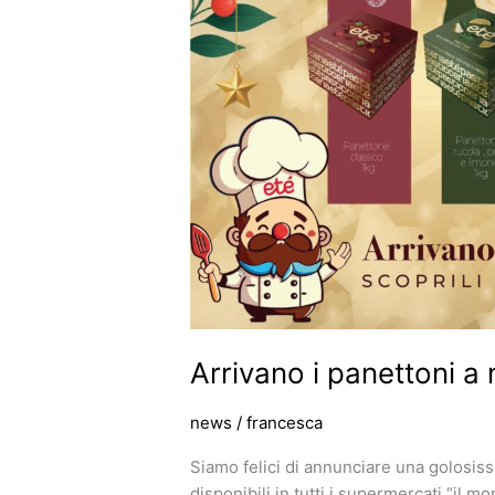
i
panettoni
a
marchio
Eté!
Arrivano i panettoni a
news
/
francesca
Siamo felici di annunciare una golosiss
disponibili in tutti i supermercati “il mo