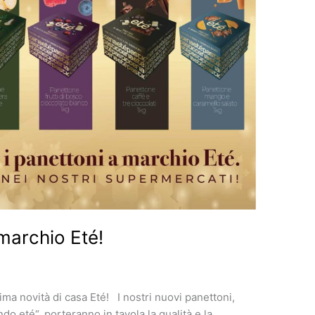
 marchio Eté!
ima novità di casa Eté! I nostri nuovi panettoni,
ndo eté“, porteranno in tavola la qualità e la