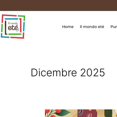
Vai
contenuto
al
contenuto
Home
Il mondo eté
Pun
Dicembre 2025
Arrivano