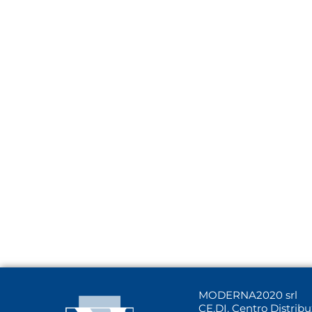
MODERNA2020 srl
CE.DI. Centro Distrib