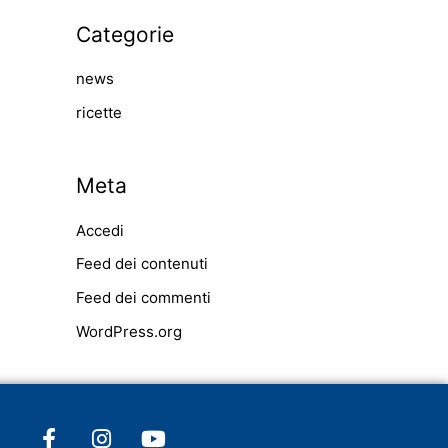
Categorie
news
ricette
Meta
Accedi
Feed dei contenuti
Feed dei commenti
WordPress.org
F
I
Y
a
n
o