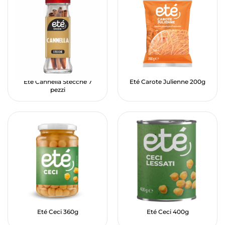
Eté Cannella Stecche 7
Eté Carote Julienne 200g
pezzi
Eté Ceci 360g
Eté Ceci 400g