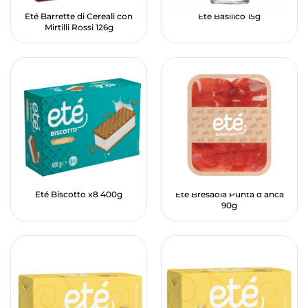
Eté Barrette di Cereali con
Eté Basilico 15g
Mirtilli Rossi 126g
Eté Biscotto x8 400g
Eté Bresaola Punta d’anca
90g