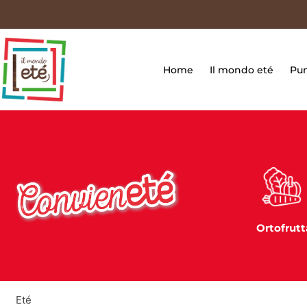
Vai
contenuto
al
contenuto
Home
Il mondo eté
Pun
Gelati
Ortofrutt
Eté