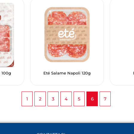
i 100g
Eté Salame Napoli 120g
1
2
3
4
5
6
7