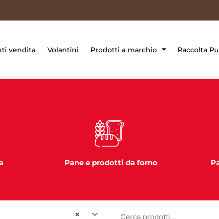
ti vendita
Volantini
Prodotti a marchio
Raccolta Pu
a
Pane e prodotti da forno
Pa
Cerca:
×