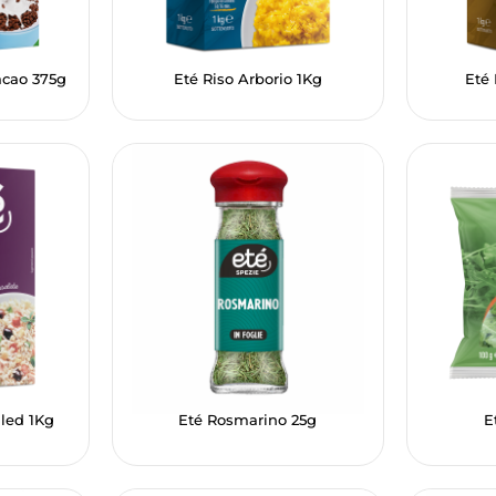
Cacao 375g
Eté Riso Arborio 1Kg
Eté
iled 1Kg
Eté Rosmarino 25g
E