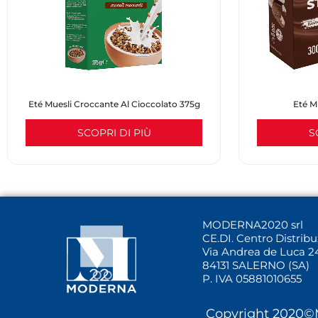
Eté Muesli Croccante Al Cioccolato 375g
Eté M
SCOPRI DI PIÙ
S
MODERNA2020 srl
CE.DI. Centro Distrib
Via Andrea de Luca 2
84131 SALERNO (SA)
P. IVA 05881010655
Copyright 2020©M