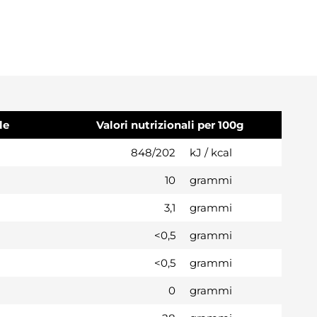
le
Valori nutrizionali per 100g
848/202
kJ / kcal
10
grammi
3,1
grammi
<0,5
grammi
<0,5
grammi
0
grammi