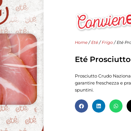
Home
/
Eté
/
Frigo
/ Eté Pr
Eté Prosciutt
Prosciutto Crudo Nazional
garantire freschezza e prat
spuntini.