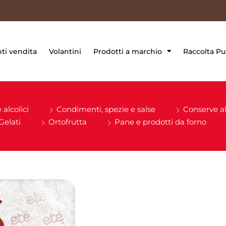
ti vendita
Volantini
Prodotti a marchio
Raccolta Pu
alcolici
Condimenti, spezie e salse
Conserve a
Gelati
Ortofrutta
Pane e prodotti da forno