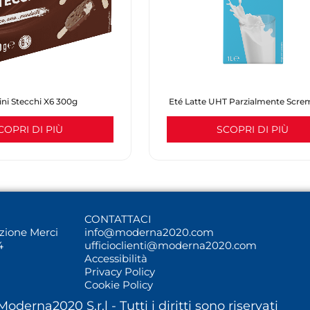
ini Stecchi X6 300g
Eté Latte UHT Parzialmente Scre
COPRI DI PIÙ
SCOPRI DI PIÙ
CONTATTACI
uzione Merci
info@moderna2020.com
4
ufficioclienti@moderna2020.com
Accessibilità
Privacy Policy
Cookie Policy
oderna2020 S.r.l -
Tutti i diritti sono riservati