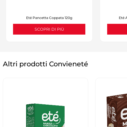
Eté Pancetta Coppata 120g
Eté 
SCOPRI DI PIÙ
Altri prodotti Convieneté