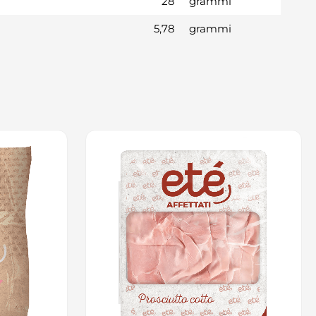
28
grammi
5,78
grammi