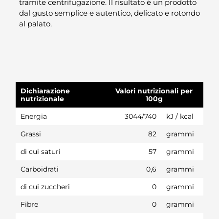
tramite centrifugazione. Il risultato è un prodotto
dal gusto semplice e autentico, delicato e rotondo
al palato.
Dichiarazione
Valori nutrizionali per
nutrizionale
100g
Energia
3044/740
kJ / kcal
Grassi
82
grammi
di cui saturi
57
grammi
Carboidrati
0,6
grammi
di cui zuccheri
0
grammi
Fibre
0
grammi