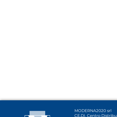
MODERNA2020 srl
CE.DI. Centro Distrib