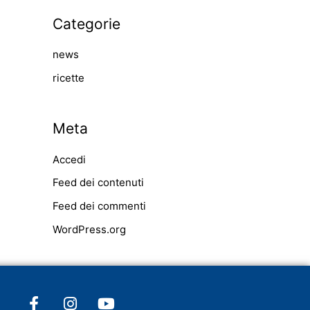
Categorie
news
ricette
Meta
Accedi
Feed dei contenuti
Feed dei commenti
WordPress.org
F
I
Y
a
n
o