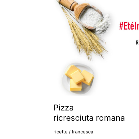
ricresciuta
romana
Pizza
ricresciuta romana
ricette
/
francesca