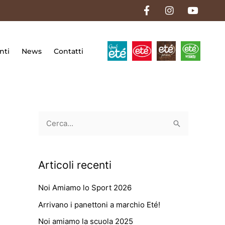
F
I
Y
a
n
o
c
s
u
e
t
t
b
a
u
o
g
b
nti
News
Contatti
o
r
e
k
a
-
m
f
C
e
r
Articoli recenti
c
a
Noi Amiamo lo Sport 2026
:
Arrivano i panettoni a marchio Eté!
Noi amiamo la scuola 2025