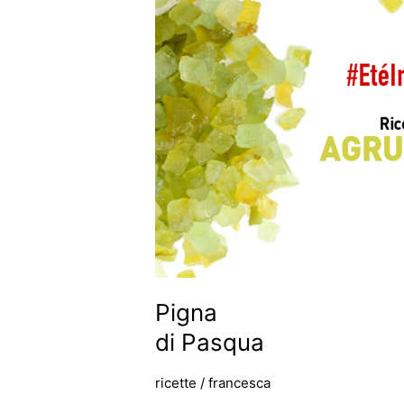
di
Pasqua
Pigna
di Pasqua
ricette
/
francesca