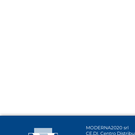
MODERNA2020 srl
CE.DI. Centro Distrib