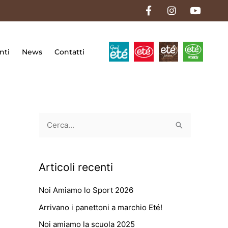
F
I
Y
a
n
o
c
s
u
e
t
t
b
a
u
o
g
b
nti
News
Contatti
o
r
e
k
a
-
m
f
C
e
r
Articoli recenti
c
a
Noi Amiamo lo Sport 2026
:
Arrivano i panettoni a marchio Eté!
Noi amiamo la scuola 2025