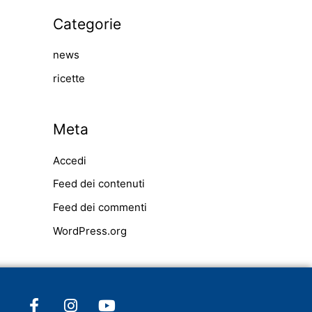
Categorie
news
ricette
Meta
Accedi
Feed dei contenuti
Feed dei commenti
WordPress.org
F
I
Y
a
n
o