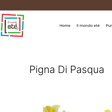
Vai
contenuto
al
contenuto
Home
Il mondo eté
Pun
Pigna Di Pasqua
Pigna