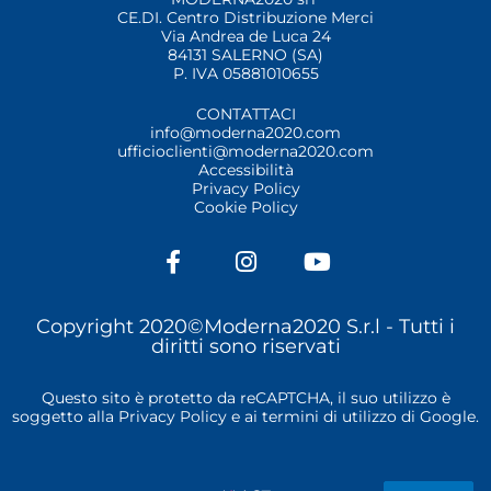
CE.DI. Centro Distribuzione Merci
Via Andrea de Luca 24
84131 SALERNO (SA)
P. IVA 05881010655
CONTATTACI
info@moderna2020.com
ufficioclienti@moderna2020.com
Accessibilità
Privacy Policy
Cookie Policy
F
I
Y
a
n
o
c
s
u
e
t
t
Copyright 2020©Moderna2020 S.r.l -
Tutti i
b
a
u
diritti sono riservati
o
g
b
o
r
e
Questo sito è protetto da reCAPTCHA, il suo utilizzo è
k
a
soggetto alla
Privacy Policy
e ai
termini di utilizzo
di Google.
-
m
f