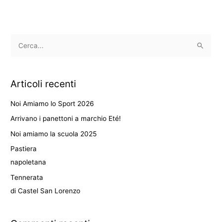
C
e
r
Articoli recenti
c
a
Noi Amiamo lo Sport 2026
:
Arrivano i panettoni a marchio Eté!
Noi amiamo la scuola 2025
Pastiera
napoletana
Tennerata
di Castel San Lorenzo