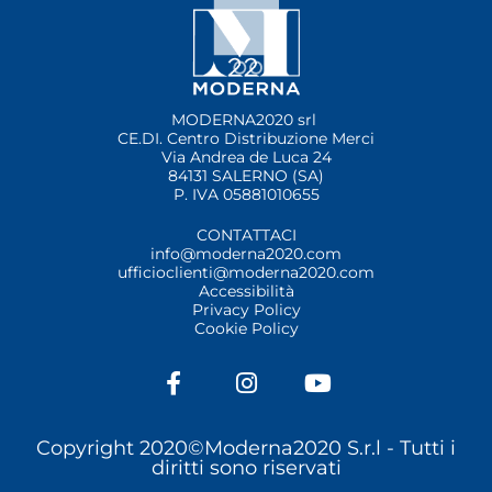
MODERNA2020 srl
CE.DI. Centro Distribuzione Merci
Via Andrea de Luca 24
84131 SALERNO (SA)
P. IVA 05881010655
CONTATTACI
info@moderna2020.com
ufficioclienti@moderna2020.com
Accessibilità
Privacy Policy
Cookie Policy
F
I
Y
a
n
o
c
s
u
e
t
t
Copyright 2020©Moderna2020 S.r.l -
Tutti i
b
a
u
diritti sono riservati
o
g
b