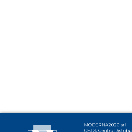
MODERNA2020 srl
CE.DI. Centro Distrib