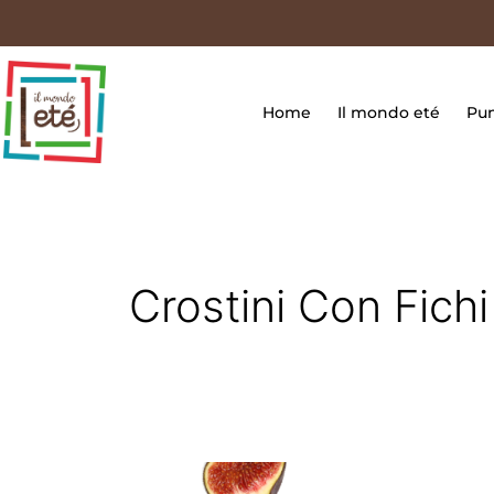
Vai
contenuto
al
contenuto
Home
Il mondo eté
Pun
Crostini Con Fichi
Crostini