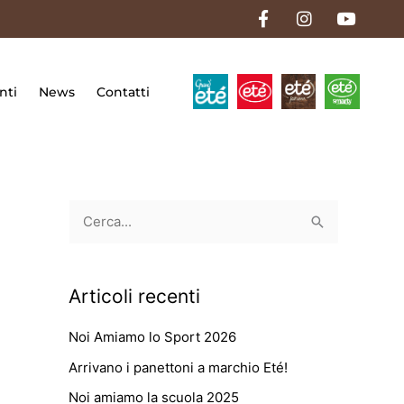
F
I
Y
a
n
o
c
s
u
e
t
t
b
a
u
o
g
b
nti
News
Contatti
o
r
e
k
a
-
m
f
C
e
r
Articoli recenti
c
a
Noi Amiamo lo Sport 2026
:
Arrivano i panettoni a marchio Eté!
Noi amiamo la scuola 2025