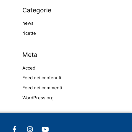
Categorie
news
ricette
Meta
Accedi
Feed dei contenuti
Feed dei commenti
WordPress.org
F
I
Y
a
n
o