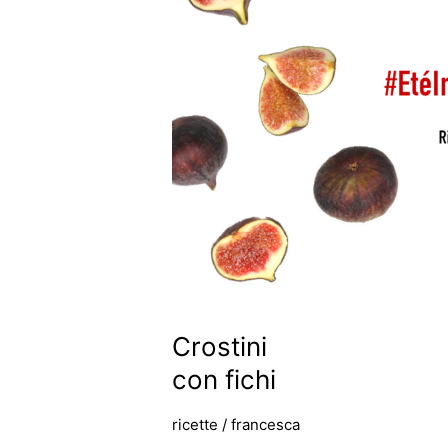
con
fichi
Crostini
con fichi
ricette
/
francesca