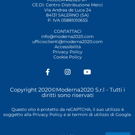
CE.DI. Centro Distribuzione Merci
Via Andrea de Luca 24
84131 SALERNO (SA)
P. IVA 05881010655
CONTATTACI
info@moderna2020.com
ufficioclienti@moderna2020.com
Accessibilità
Privacy Policy
Cookie Policy
F
I
Y
a
n
o
c
s
u
e
t
t
Copyright 2020©Moderna2020 S.r.l -
Tutti i
b
a
u
diritti sono riservati
o
g
b
o
r
e
Questo sito è protetto da reCAPTCHA, il suo utilizzo è
k
a
soggetto alla
Privacy Policy
e ai
termini di utilizzo
di Google.
-
m
f