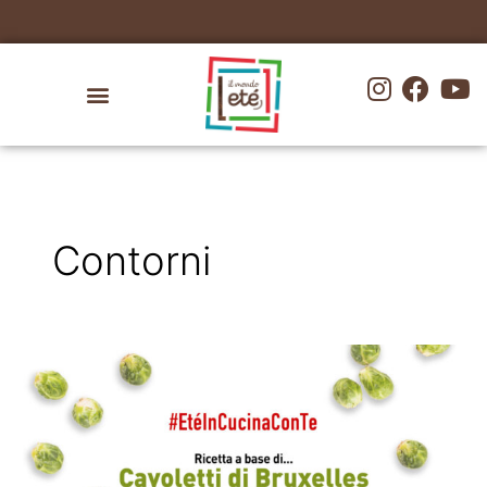
Vai
contenuto
al
contenuto
Contorni
Cavoletti
di
Bruxelles
con
Guanciale