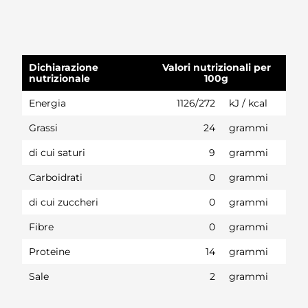
Dichiarazione
Valori nutrizionali per
nutrizionale
100g
Energia
1126/272
kJ / kcal
Grassi
24
grammi
di cui saturi
9
grammi
Carboidrati
0
grammi
di cui zuccheri
0
grammi
Fibre
0
grammi
Proteine
14
grammi
Sale
2
grammi