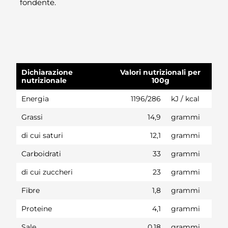
fondente.
Dichiarazione
Valori nutrizionali per
nutrizionale
100g
Energia
1196/286
kJ / kcal
Grassi
14,9
grammi
di cui saturi
12,1
grammi
Carboidrati
33
grammi
di cui zuccheri
23
grammi
Fibre
1,8
grammi
Proteine
4,1
grammi
Sale
0,18
grammi