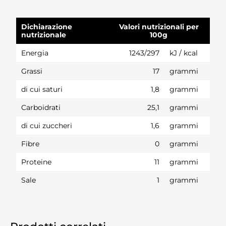
Dichiarazione
Valori nutrizionali per
nutrizionale
100g
Energia
1243/297
kJ / kcal
Grassi
17
grammi
di cui saturi
1,8
grammi
Carboidrati
25,1
grammi
di cui zuccheri
1,6
grammi
Fibre
0
grammi
Proteine
11
grammi
Sale
1
grammi