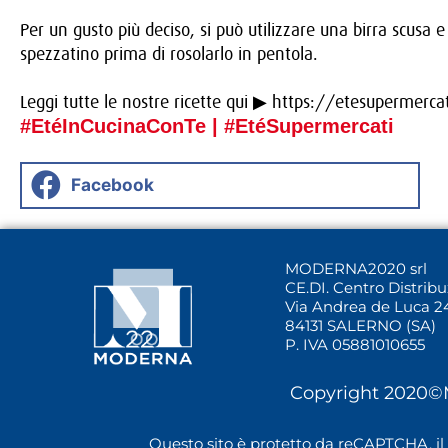
Per un gusto più deciso, si può utilizzare una birra scusa e
spezzatino prima di rosolarlo in pentola.
Leggi tutte le nostre ricette qui ▶
https://etesupermercati
#EtéInCucinaConTe | #EtéSupermercati
Facebook
MODERNA2020 srl
CE.DI. Centro Distrib
Via Andrea de Luca 2
84131 SALERNO (SA)
P. IVA 05881010655
Copyright 2020©M
Questo sito è protetto da reCAPTCHA, il 