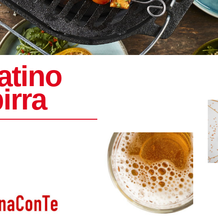
atino
birra