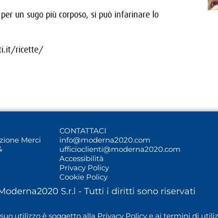
 per un sugo più corposo, si può infarinare lo
.it/ricette/
CONTATTACI
uzione Merci
info@moderna2020.com
4
ufficioclienti@moderna2020.com
Accessibilità
Privacy Policy
Cookie Policy
oderna2020 S.r.l -
Tutti i diritti sono riservati
suo utilizzo è soggetto alla
Privacy Policy
e ai
termini di utili