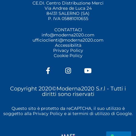
CE.DI. Centro Distribuzione Merci
Via Andrea de Luca 24
84131 SALERNO (SA)
P. IVA 05881010655
CONTATTACI
info@moderna2020.com
ufficioclienti@moderna2020.com
Accessibilità
Privacy Policy
Cookie Policy
F
I
Y
a
n
o
c
s
u
e
t
t
Copyright 2020©Moderna2020 S.r.l -
Tutti i
b
a
u
diritti sono riservati
o
g
b
o
r
e
Questo sito è protetto da reCAPTCHA, il suo utilizzo è
k
a
soggetto alla
Privacy Policy
e ai
termini di utilizzo
di Google.
-
m
f