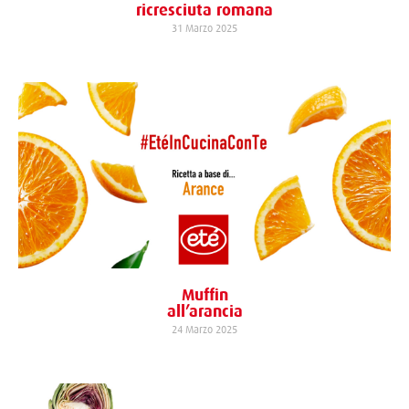
ricresciuta romana
31 Marzo 2025
Muffin
all’arancia
24 Marzo 2025